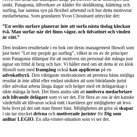
unikt. Patagonia, tillverkare av kläder för skidåkning, klättring och
surfing, har samma syn på flexibel arbetstid och hur detta motiverar
medarbetarna. Som grundaren Yvon Chouinard uttryckte det:
”En seriös surfare planerar inte att surfa nästa tisdag klockan
två. Man surfar när det finns vågor, och tidvattnet och vinden
är rätt.”
Den insikten resulterade i en bok om deras management filosofi som
just heter ”Let my people go surfing”, vilket är en av de principer
som Patagonia tillämpar för att motivera sin personal där många just
ägnar sin fritid åt berg och hav. Vi håller med om att detta är en klok
filosofi som med
framgång
också
kan appliceras
på en
advokatbyrå
. Den viktigaste motivationen att prestera bästa möjliga
resultat är inte alltid eller endast utsikten att som biträdande jurist
eller advokat arbeta långa dagar och helger med ett delägarskap i
sikte många år bort. Det finns andra sätt att
motivera medarbetare
och blivande delägare
som vi ser det. För flera av oss är det kanske
värdefullt att tillvaron också mitt i karriären ger möjligheter att leva
hela livet på det sätt man finner bäst. Möjligheten att göra så
skapar
i sin tur mycket
drivna
och
motiverade jurister
för
Dig som
anlitar LEGIO
. En alla-vinner-situation som vi ser det.