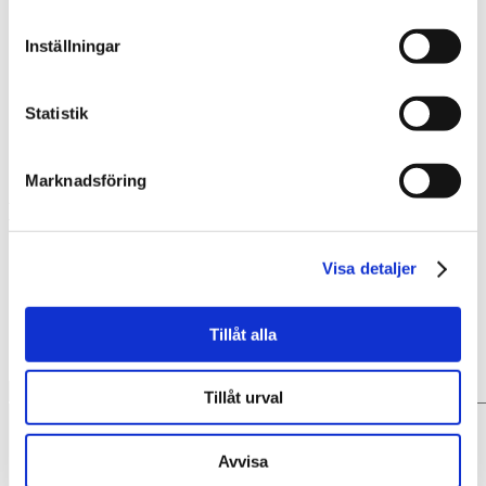
oktober 2017
september 2017
Inställningar
april 2017
februari 2017
juni 2016
april 2016
Statistik
februari 2016
januari 2016
november 2015
Marknadsföring
Kategorier
ARKIV
Visa detaljer
jobb
praktik
Tillåt alla
Skriv en kommentar
Tillåt urval
Avvisa