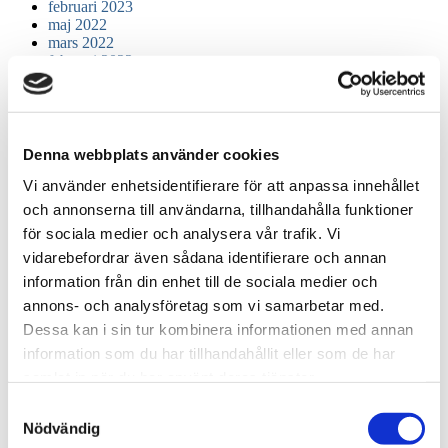
februari 2023
maj 2022
mars 2022
februari 2022
december 2021
juni 2021
april 2021
mars 2021
november 2020
Denna webbplats använder cookies
oktober 2020
Vi använder enhetsidentifierare för att anpassa innehållet
augusti 2020
juli 2020
och annonserna till användarna, tillhandahålla funktioner
maj 2020
för sociala medier och analysera vår trafik. Vi
april 2020
vidarebefordrar även sådana identifierare och annan
mars 2020
oktober 2019
information från din enhet till de sociala medier och
september 2019
annons- och analysföretag som vi samarbetar med.
juli 2019
Dessa kan i sin tur kombinera informationen med annan
januari 2019
december 2018
information som du har tillhandahållit eller som de har
juni 2018
samlat in när du har använt deras tjänster.
maj 2018
mars 2018
Samtyckesval
december 2017
Nödvändig
november 2017