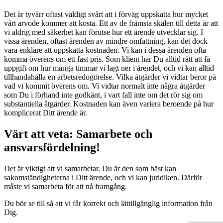
Det är tyvärr oftast väldigt svårt att i förväg uppskatta hur mycket
vårt arvode kommer att kosta. Ett av de främsta skälen till detta är att
vi aldrig med säkerhet kan förutse hur ett ärende utvecklar sig. I
vissa ärenden, oftast ärenden av mindre omfattning, kan det dock
vara enklare att uppskatta kostnaden. Vi kan i dessa ärenden ofta
komma överens om ett fast pris. Som klient har Du alltid rätt att få
uppgift om hur många timmar vi lagt ner i ärendet, och vi kan alltid
tillhandahålla en arbetsredogörelse. Vilka åtgärder vi vidtar beror på
vad vi kommit överens om. Vi vidtar normalt inte några åtgärder
som Du i förhand inte godkänt, i vart fall inte om det rör sig om
substantiella åtgärder. Kostnaden kan även variera beroende på hur
komplicerat Ditt ärende är.
Värt att veta: Samarbete och
ansvarsfördelning!
Det är viktigt att vi samarbetar. Du är den som bäst kan
sakomständigheterna i Ditt ärende, och vi kan juridiken. Därför
måste vi samarbeta för att nå framgång.
Du bör se till så att vi får korrekt och lättillgänglig information från
Dig.