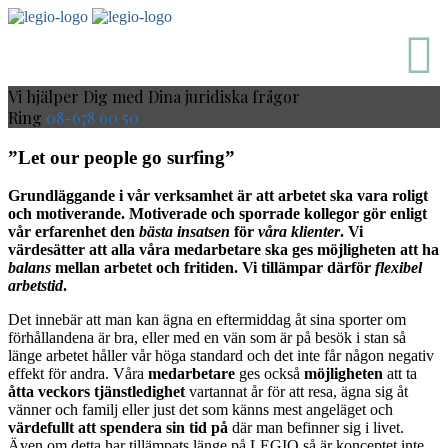
Vi hjälper Dig med Dina juridiska frågor
Ring
08-678 60 50
”Let our people go surfing”
Grundläggande i vår verksamhet är att arbetet ska vara roligt
och motiverande. Motiverade och sporrade kollegor gör enligt
vår erfarenhet den
bästa insatsen
för
våra klienter
. Vi
värdesätter att alla våra medarbetare ska ges möjligheten att ha
balans
mellan arbetet och fritiden. Vi tillämpar därför
flexibel
arbetstid
.
Det innebär att man kan ägna en eftermiddag åt sina sporter om
förhållandena är bra, eller med en vän som är på besök i stan så
länge arbetet håller vår höga standard och det inte får någon negativ
effekt för andra. Våra
medarbetare
ges också
möjligheten
att ta
åtta veckors tjänstledighet
vartannat år för att resa, ägna sig åt
vänner och familj eller just det som känns mest angeläget och
värdefullt att spendera sin tid på
där man befinner sig i livet.
Även om detta har tillämpats länge på LEGIO så är konceptet inte