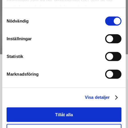
samlat in när du har använt deras tjänster.
Samtyckesval
Nödvändig
Inställningar
Statistik
Bloggarkiv
Marknadsföring
24 april, 2026
Visa detaljer
Bostadsrättsföreningars administrativa
börda minskar 2027?
Tillåt alla