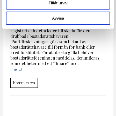
Tillåt urval
En bostadsrättsförening kan enligt en dom från
Högsta domstolen 2019 bli skadeståndsskyldig om
Avvisa
den inte sköter lägenhetsförteckningen korrekt
och tillser att pantförskrivningar noteras i
registret och detta leder till skada för den
drabbade bostadsrättshavaren.
Pantförskrivningar görs som bekant av
bostadsrättshavare till förmån för bank eller
kreditinstitutet. För att de ska gälla behöver
bostadsrättsföreningen meddelas, denuntieras
som det heter med ett ”finare” ord.
(mer …)
Kommentera