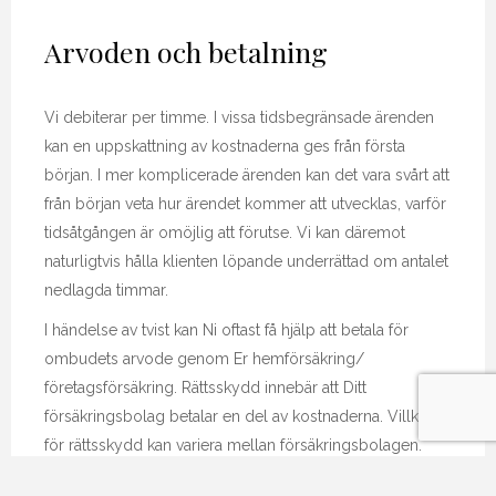
Arvoden och betalning
Vi debiterar per timme. I vissa tidsbegränsade ärenden
kan en uppskattning av kostnaderna ges från första
början. I mer komplicerade ärenden kan det vara svårt att
från början veta hur ärendet kommer att utvecklas, varför
tidsåtgången är omöjlig att förutse. Vi kan däremot
naturligtvis hålla klienten löpande underrättad om antalet
nedlagda timmar.
I händelse av tvist kan Ni oftast få hjälp att betala för
ombudets arvode genom Er hemförsäkring/
företagsförsäkring. Rättsskydd innebär att Ditt
försäkringsbolag betalar en del av kostnaderna. Villkoren
för rättsskydd kan variera mellan försäkringsbolagen.
Rättshjälpen är en social skyddslagstiftning som ska