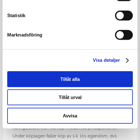
Statistik
Konflikt med leverantör
Marknadsföring
Fel i leverans, fel i pris, vem bär ansvaret?
Visa detaljer
Ett antal lagar reglerar köp i Sverige. Särskilt ska nämnas
köplagen (1990:931), konsumentköplagen (1990:932),
Tillåt alla
internationella köplagen (1987:822), 4 kapitlet i
jordabalken om köp av fast egendom, samt 9 §
Tillåt urval
skuldebrevslagen (1936:81) om köp av fordringar.
I denna text kommer köplagen i korthet att behandlas,
Avvisa
eftersom det är den lag som gäller vid köp mellan två
näringsidkare och vid köp mellan två privatpersoner.
Under köplagen faller köp av s.k. lös egendom, dvs.