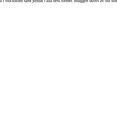
 Stockholm samt juridik i alla dess former. Inläggen skrivs av oss som