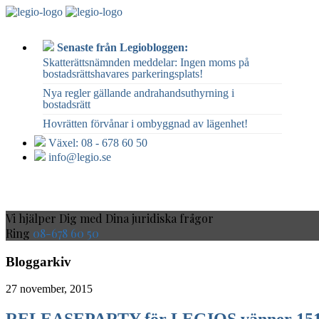
Senaste från Legiobloggen:
Skatterättsnämnden meddelar: Ingen moms på
bostadsrättshavares parkeringsplats!
Nya regler gällande andrahandsuthyrning i
bostadsrätt
Hovrätten förvånar i ombyggnad av lägenhet!
Växel: 08 - 678 60 50
info@legio.se
VÅRA TJÄNSTER
OM OSS
KONTAKT
ALLMÄNNA
Vi hjälper Dig med Dina juridiska frågor
Ring
08-678 60 50
Bloggarkiv
27 november, 2015