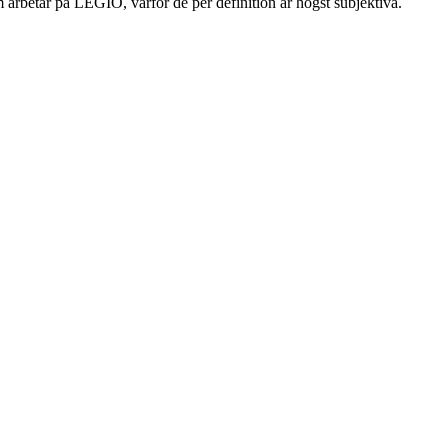
 arbetar på LEGIO, varför de per definition är högst subjektiva.