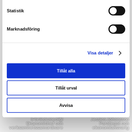
Statistik
Våra Medarbetare
Marknadsföring
Visa detaljer
Jens-Victor Palm
Marie Mjöberg
Advokat, ägare
Advokat
Tillåt alla
Linnéa Bergman (f.d. Berg)
Sidar Långhavet
Advokat
Biträdande jurist
Tillåt urval
Viktor Vårlid
Sofia Paulsson
Biträdande jurist
Biträdande jurist
Avvisa
Selam Habtessillasie
Alma Ridhammar
Biträdande jurist
Biträdande jurist
Terese Sundström Georgy
(Föräldraledig)
Jessica Johansson
Ekonomichef och
Paralegal och
verksamhetssamordnare
ekonomiansvarig