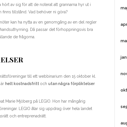
ört av sig för att de noterat att grannarna hyr ut i
ma
finns tillstånd. Vad behöver ni göra?
möter kan ha nytta av en genomgång av en del regler
apr
handsuthyrning. Då passar det förhoppningsvis bra
llande de frågorna.
ma
RELSER
jan
no
rättsföreningar till ett webbinarium den 15 oktober kl.
 är
helt kostnadsfritt
och
utan några förpliktelser
ok
kat Marie Mjöberg på LEGIO. Hon har mångårig
se
tsföreningar. LEGIO åtar sig uppdrag över hela landet
gsrätt och entreprenadrätt.
au