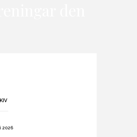
reningar den
KIV
i 2026