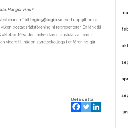
lta. Hur gör vi nu?
ma
ebbinarium” till
legio5@legio.se
med uppgift om e-
 vilken bostadsrättsförening ni representerar. En länk till
fe
 oktober. Med den länken kan ni ansluta via Teams.
nken vidare till någon styrelsekollega i er förening går
ok
se
apr
se
Dela detta:
jun