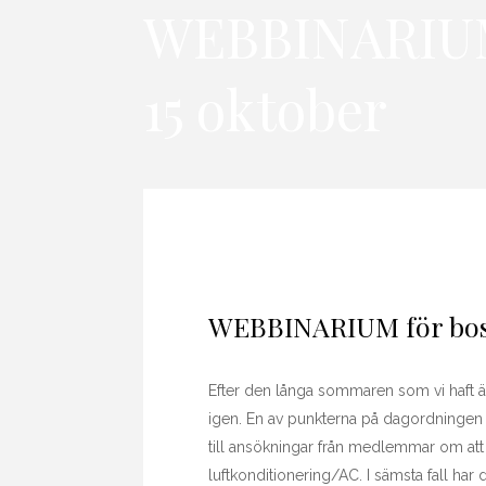
WEBBINARIUM 
15 oktober
WEBBINARIUM för bost
Efter den långa sommaren som vi haft är
igen. En av punkterna på dagordningen 
till ansökningar från medlemmar om att f
luftkonditionering/AC. I sämsta fall har d