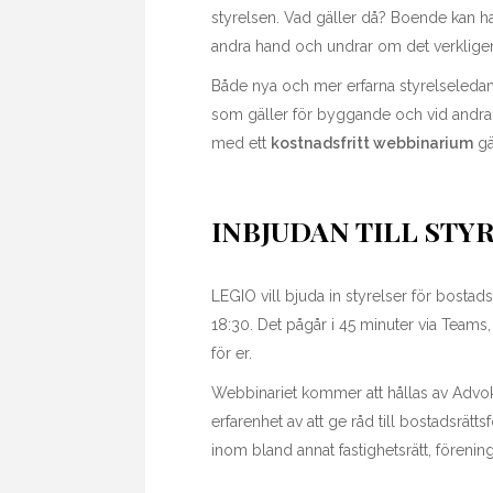
styrelsen. Vad gäller då? Boende kan ha h
andra hand och undrar om det verkligen 
Både nya och mer erfarna styrelseleda
som gäller för byggande och vid andra
med ett
kostnadsfritt webbinarium
gä
INBJUDAN TILL STY
LEGIO vill bjuda in styrelser för bostads
18:30. Det pågår i 45 minuter via Teams,
för er.
Webbinariet kommer att hållas av Advo
erfarenhet av att ge råd till bostadsrät
inom bland annat fastighetsrätt, förenin