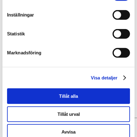
november 2017
oktober 2017
september 2017
Inställningar
april 2017
februari 2017
juni 2016
Statistik
april 2016
februari 2016
januari 2016
november 2015
Marknadsföring
Kategorier
ARKIV
Visa detaljer
jobb
praktik
Tillåt alla
Skriv en kommentar
Tillåt urval
Avvisa