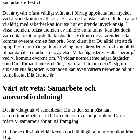
kan arbeta effektivt.
Det är tyvärr oftast väldigt svårt att i förväg uppskatta hur mycket
vårt arvode kommer att kosta. Ett av de främsta skälen till detta är att
vi aldrig med säkerhet kan förutse hur ett ärende utvecklar sig. I
vissa ärenden, oftast ärenden av mindre omfattning, kan det dock
vara enklare att uppskatta kostnaden. Vi kan i dessa ärenden ofta
komma överens om ett fast pris. Som klient har Du alltid rätt att få
uppgift om hur många timmar vi lagt ner i ärendet, och vi kan alltid
tillhandahålla en arbetsredogörelse. Vilka åtgärder vi vidtar beror på
vad vi kommit överens om. Vi vidtar normalt inte några åtgärder
som Du i förhand inte godkänt, i vart fall inte om det rör sig om
substantiella åtgärder. Kostnaden kan även variera beroende på hur
komplicerat Ditt ärende är.
Värt att veta: Samarbete och
ansvarsfördelning!
Det är viktigt att vi samarbetar. Du är den som bäst kan
sakomständigheterna i Ditt ärende, och vi kan juridiken. Därför
måste vi samarbeta för att nå framgång.
Du bör se till så att vi får korrekt och lättillgänglig information från
Dig.