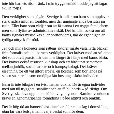
inte hör barnets röst. Tänk, i min trygga enfald trodde jag att lagar
skulle följas.
Den verklighet som pågår i Sverige handlar om barn som upplever
stark rädsla inför en förälder, men där umgänge ändå beslutas på
rutin. Eller barn som vädjar om att få stanna i ett tryggt familjehem
men som flyttas av administrativa skäl. Det handlar också om att
barns signaler misstolkas eller bortförklaras, när de egentligen är
tydliga uttryck för nöd.
Jag och mina kollegor som rättens aktörer måste våga lyfta blicken
från formalia och in i barnets verklighet. Det kräver mod att stå emot
det som blivit praxis, när den inte längre är i linje med barns bästa.
Det kräver också resurser, kunskap och ett fördjupat samarbete
mellan juridik, socialt arbete och barnpsykologi. Det kräver
ersättning för ett väl utfört arbete, en kostnad som bör landa på
staten snarare än som omöjliga lån hos unga sköra individer.
Barn är inte bilagor i en tvist mellan vuxna. De är egna individer
med rätt till trygghet, stabilitet och att få bli hörda – på riktigt. Om
Sverige ska leva upp till de löften vi gett genom Barnkonventionen
krävs en genomgripande förändring i både attityd och praktik.
Det är hög tid att barnets bästa inte bara blir ett inslag i domskälen,
utan får vara ledstjärnan i varje beslut som rör dem.