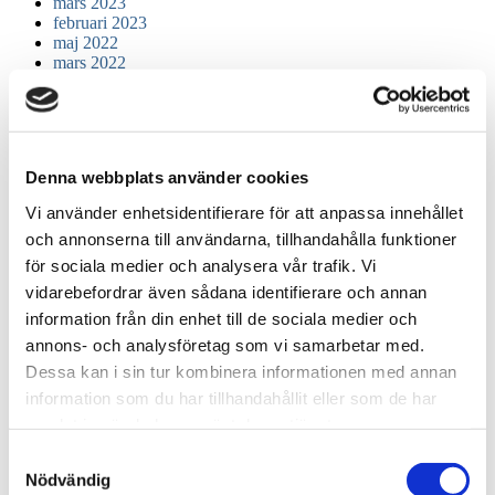
mars 2023
februari 2023
maj 2022
mars 2022
februari 2022
december 2021
juni 2021
april 2021
mars 2021
Denna webbplats använder cookies
november 2020
oktober 2020
Vi använder enhetsidentifierare för att anpassa innehållet
augusti 2020
och annonserna till användarna, tillhandahålla funktioner
juli 2020
maj 2020
för sociala medier och analysera vår trafik. Vi
april 2020
vidarebefordrar även sådana identifierare och annan
mars 2020
information från din enhet till de sociala medier och
oktober 2019
september 2019
annons- och analysföretag som vi samarbetar med.
juli 2019
Dessa kan i sin tur kombinera informationen med annan
januari 2019
information som du har tillhandahållit eller som de har
december 2018
juni 2018
samlat in när du har använt deras tjänster.
maj 2018
Samtyckesval
mars 2018
Nödvändig
december 2017