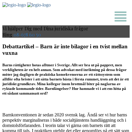
Vi hjälper Dig med Dina juridiska frågor
Ring
08-678 60 50
Debattartikel – Barn är inte bilagor i en tvist mellan
vuxna
Barns rättigheter hotas alltmer i Sverige. Allt ser bra ut på pappret, men
verkligheten är en helt annan. Som advokat med inriktning på dessa frågor
möter jag dagligen de praktiska konsekvenserna av ett rättssystem som
alltför ofta brister i att sätta barnets bästa i första rummet, trots att det är ett
juridiskt grundkrav. Mina kollegor inom brottmål biter på naglarna av
ryktade kommande tider. Barnfängelser? Hur hamnade vi i att ens hitta på
ett sådant sammansatt ord?
Barnkonventionen är sedan 2020 svensk lag. Ändå ser vi hur barns
perspektiv marginaliseras i både socialtjänstens handläggning och i
domstolsförfaranden. I teorin talar vi gärna om barnets rätt att
komma till tals. I praktiken uteblir det eller genomförs på ett sätt som