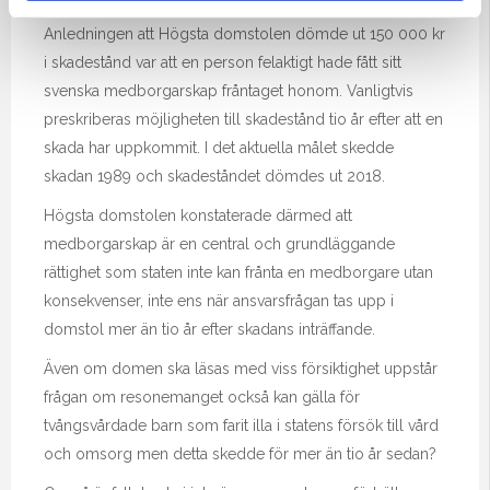
Anledningen att Högsta domstolen dömde ut 150 000 kr
i skadestånd var att en person felaktigt hade fått sitt
svenska medborgarskap fråntaget honom. Vanligtvis
preskriberas möjligheten till skadestånd tio år efter att en
skada har uppkommit. I det aktuella målet skedde
skadan 1989 och skadeståndet dömdes ut 2018.
Högsta domstolen konstaterade därmed att
medborgarskap är en central och grundläggande
rättighet som staten inte kan frånta en medborgare utan
konsekvenser, inte ens när ansvarsfrågan tas upp i
domstol mer än tio år efter skadans inträffande.
Även om domen ska läsas med viss försiktighet uppstår
frågan om resonemanget också kan gälla för
tvångsvårdade barn som farit illa i statens försök till vård
och omsorg men detta skedde för mer än tio år sedan?