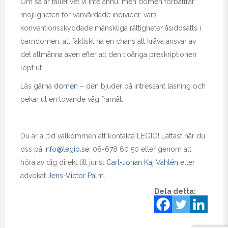
Om så är fallet vet vi inte ännu, men domen förbättrar
möjligheten för vanvårdade individer, vars
konventionsskyddade mänskliga rättigheter åsidosatts i
barndomen, att faktiskt ha en chans att kräva ansvar av
det allmänna även efter att den tioåriga preskriptionen
löpt ut.
Läs gärna
domen
– den bjuder på intressant läsning och
pekar ut en lovande väg framåt.
Du är alltid välkommen att kontakta LEGIO! Lättast når du
oss på
info@legio.se
, 08-678 60 50 eller genom att
höra av dig direkt till jurist
Carl-Johan Kaj Vahlén
eller
advokat
Jens-Victor Palm
.
Dela detta: