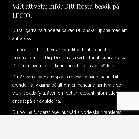
Värt att veta: Inför Ditt första besök på
LEGIO!
Du får gärna ha funderat på vad Du önskar uppnå med att
anlita oss.
Du bör se till så att vi får korrekt och lättillgänglig
information från Dig. Detta måste vi ha för att kunna hjälpa
Dig, men även för att kunna arbeta kostnadseffektivt.
Du får gärna samla ihop alla relevanta handlingar i Ditt
ärende. Tänk gärna på att om en handling har fyra sidor,
vill vi se alla fyra, även om det är relevant information
endast på en av sidorna.
Du bör ha funderat över hur vårt arvode ska finansieras.
Vi kan hjälpa Dig självklart med att undersöka
möjligheten att få rättsskydd eller rättshjälp. Däremot får
Du gärna ta fram en kopia på Ditt försäkringsbrev då