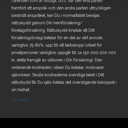
I ärenden som är tvistiga, d.v.s. när den ena parten
framfört ett anspråk och den andra parten uttryckligen
bestridit anspråket, kan Du i normalfallet beviljas
rättsskydd genom Din hemförsäkring/
företagsförsäkring. Rättsskydd innebär att Ditt
försäkringsbolag betalar för en del av vårt arvode,
vanligtvis 75-80%, upp till ett takbelopp (vilket för
privatpersoner vanligtvis uppgår till ca 150 000-200 000
kr, detta framgår av villkoren i Din försäkring). Den
resterande kostnaden, vilken Du betalar, motsvarar
självrisken. Skulle kostnaderna överstiga taket i Ditt
rättsskydd får Du själv betala det överstigande beloppet i
sin helhet.
Läs mer →