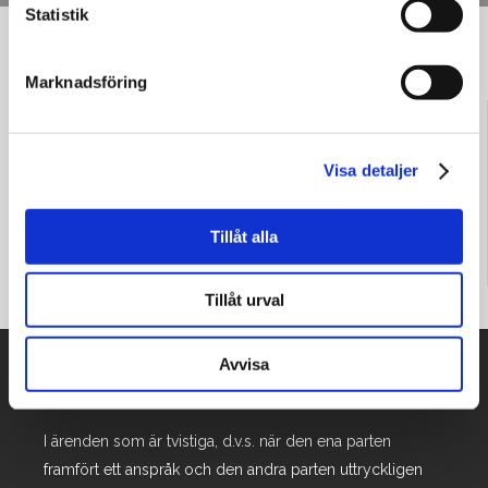
Statistik
Man leaving
Marknadsföring
Visa detaljer
Behöver du hjälp? Skicka oss ett meddelande!
Tillåt alla
Tillåt urval
Avvisa
Värt att veta: Arvode och betalning!
I ärenden som är tvistiga, d.v.s. när den ena parten
framfört ett anspråk och den andra parten uttryckligen