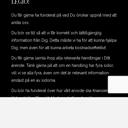
LEGIO!
Du får gärna ha funderat på vad Du önskar uppnå med att
anlita oss.
Du bör se till så att vi får korrekt och lättillgänglig
information från Dig. Detta måste vi ha för att kunna hjälpa
Dig, men även för att kunna arbeta kostnadseffektivt.
Du får gärna samla ihop alla relevanta handlingar i Ditt
ärende. Tänk gärna på att om en handling har fyra sidor,
vill vi se alla fyra, även om det är relevant information
endast på en av sidorna.
Du bör ha funderat över hur vårt arvode ska finansieras.
Vi kan hjälpa Dig självklart med att undersöka
möjligheten att få rättsskydd eller rättshjälp. Däremot får
Du gärna ta fram en kopia på Ditt försäkringsbrev då
detta underlättar vårt arbete.